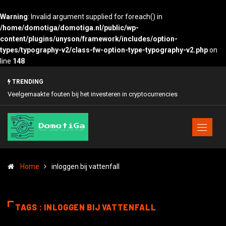
Warning
: Invalid argument supplied for foreach() in
/home/domotiga/domotiga.nl/public/wp-
content/plugins/unyson/framework/includes/option-
types/typography-v2/class-fw-option-type-typography-v2.php
on
line
148
TRENDING
Veelgemaakte fouten bij het investeren in cryptocurrencies
Zo verhoog je de
Home
inloggen bij vattenfall
TAGS : INLOGGEN BIJ VATTENFALL