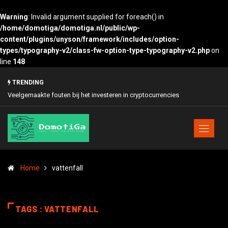
Warning
: Invalid argument supplied for foreach() in
/home/domotiga/domotiga.nl/public/wp-
content/plugins/unyson/framework/includes/option-
types/typography-v2/class-fw-option-type-typography-v2.php
on
line
148
TRENDING
Veelgemaakte fouten bij het investeren in cryptocurrencies
Zo verhoog je de o
Home
vattenfall
TAGS : VATTENFALL