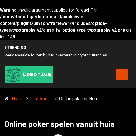
Warning
: Invalid argument supplied for foreach() in
/home/domotiga/domotiga.nl/public/wp-
content/plugins/unyson/framework/includes/option-
types/typography-v2/class-fw-option-type-typography-v2.php
on
line
148
TRENDING
ies
Zo verhoog je de online verkoop
Home
Internet
Online poker spelen…
Online poker spelen vanuit huis