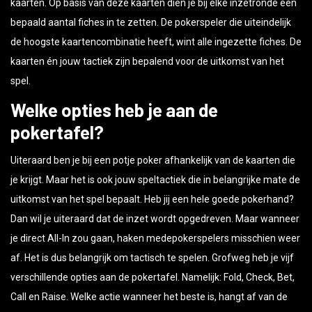
kaarten. Op basis van deze kaarten dien je bij elke inzetronde een
bepaald aantal fiches in te zetten. De pokerspeler die uiteindelijk
de hoogste kaartencombinatie heeft, wint alle ingezette fiches. De
kaarten én jouw tactiek zijn bepalend voor de uitkomst van het
spel.
Welke opties heb je aan de
pokertafel?
Uiteraard ben je bij een potje poker afhankelijk van de kaarten die
je krijgt. Maar het is ook jouw speltactiek die in belangrijke mate de
uitkomst van het spel bepaalt. Heb jij een hele goede pokerhand?
Dan wil je uiteraard dat de inzet wordt opgedreven. Maar wanneer
je direct All-In zou gaan, haken medepokerspelers misschien weer
af. Het is dus belangrijk om tactisch te spelen. Grofweg heb je vijf
verschillende opties aan de pokertafel. Namelijk: Fold, Check, Bet,
Call en Raise. Welke actie wanneer het beste is, hangt af van de