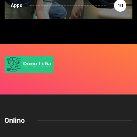
Apps
10
Onlino