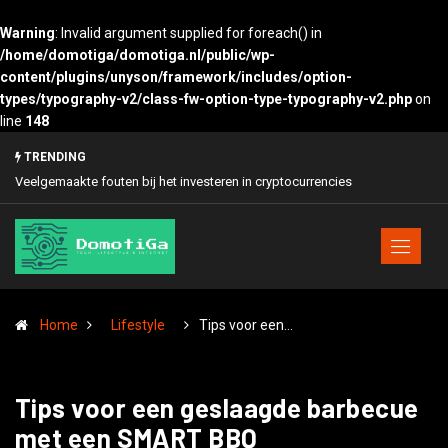
Warning
: Invalid argument supplied for foreach() in
/home/domotiga/domotiga.nl/public/wp-
content/plugins/unyson/framework/includes/option-
types/typography-v2/class-fw-option-type-typography-v2.php
on
line
148
Zo verhoog je de online verkoop
TRENDING
Home
Lifestyle
Tips voor een…
Tips voor een geslaagde barbecue
met een SMART BBQ