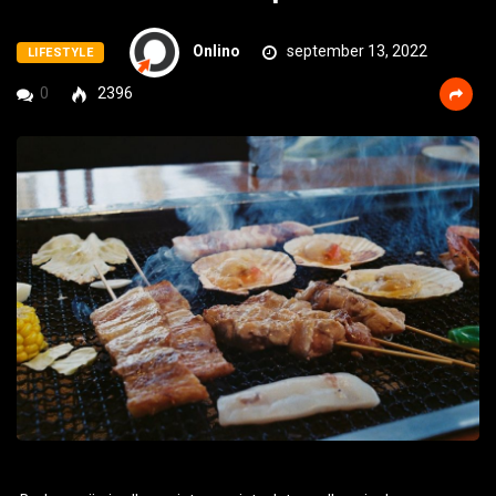
Onlino
september 13, 2022
LIFESTYLE
0
2396
Barbecueën is allang niet meer iets dat we alleen in de zomer