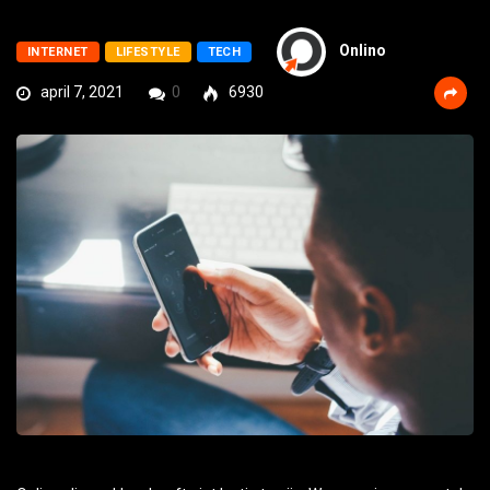
Onlino
INTERNET
LIFESTYLE
TECH
april 7, 2021
0
6930