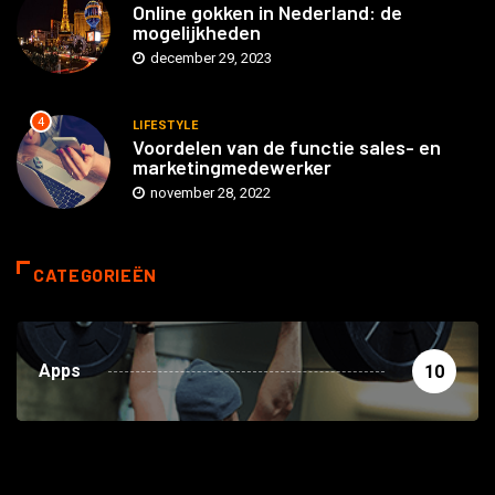
Online gokken in Nederland: de
mogelijkheden
december 29, 2023
4
LIFESTYLE
Voordelen van de functie sales- en
marketingmedewerker
november 28, 2022
CATEGORIEËN
Apps
10