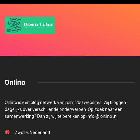
Onlino
Onlino is een blog netwerk van ruim 200 websites. Wij bloggen
dagelijks over verschillende onderwerpen. Op zoek naar een
samenwerking? Dan zij wij te bereiken op info @ onlino .nl
Zwolle, Nederland