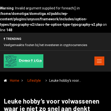
Warning
: Invalid argument supplied for foreach() in
/home/domotiga/domotiga.nl/public/wp-
content/plugins/unyson/framework/includes/option-
types/typography-v2/class-fw-option-type-typography-v2.php
on
line
148
TRENDING
ryptocurrencies
Zo verhoog je de online verkoop
Home
Lifestyle
Leuke hobby’s voor…
Leuke hobby’s voor volwassenen
waar je niet zo snel aan denkt